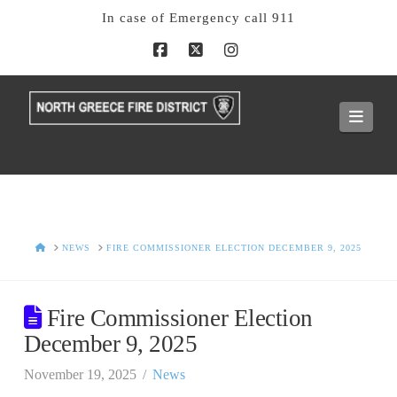
In case of Emergency call 911
Facebook
X
Instagram
Navi
HOME
NEWS
FIRE COMMISSIONER ELECTION DECEMBER 9, 2025
Fire Commissioner Election
December 9, 2025
November 19, 2025
News